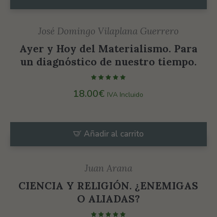
funcione lo
mejor posible
José Domingo Vilaplana Guerrero
durante tu
Ayer y Hoy del Materialismo. Para
visita. Si
un diagnóstico de nuestro tiempo.
rechaza estas
cookies,
algunas
18.00
€
IVA Incluido
funcionalidades
desaparecerán
de la web.
Añadir al carrito
Marketing
Juan Arana
Al compartir tus
CIENCIA Y RELIGIÓN. ¿ENEMIGAS
intereses y
O ALIADAS?
comportamiento