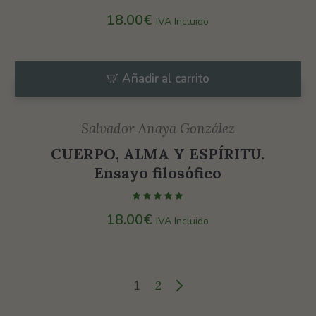
mientras visitas
18.00
€
nuestro sitio,
IVA Incluido
aumentas la
posibilidad de
ver contenido y
Añadir al carrito
ofertas
personalizados.
Salvador Anaya González
CUERPO, ALMA Y ESPÍRITU.
Ensayo filosófico
18.00
€
IVA Incluido
1
2