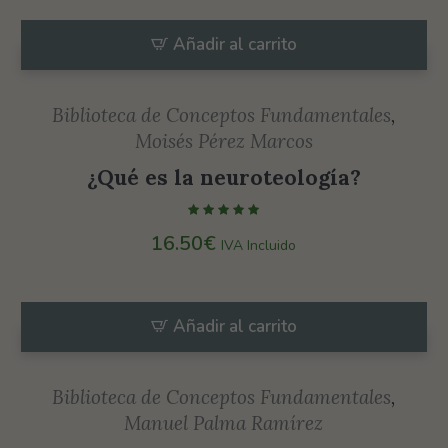
Añadir al carrito
Biblioteca de Conceptos Fundamentales
,
Moisés Pérez Marcos
¿Qué es la neuroteología?
16.50
€
IVA Incluido
Necesarias
Estas
cookies no
Añadir al carrito
son
opcionales.
Son
Biblioteca de Conceptos Fundamentales
,
necesarias
Manuel Palma Ramírez
para que