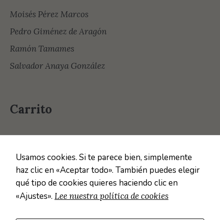
Moisés Pérez Marcos
Pedro Giménez de Aragón
Ramón Tamames
Salvador Anaya González
Carrito
Usamos cookies. Si te parece bien, simplemente
haz clic en «Aceptar todo». También puedes elegir
qué tipo de cookies quieres haciendo clic en
«Ajustes».
Lee nuestra política de cookies
POLÍTICA DE COOKIES
We use cookies on our website to give you the most
POLÍTICA DE PRIVACIDAD DEL SITIO WEB
relevant experience by remembering your preferences and