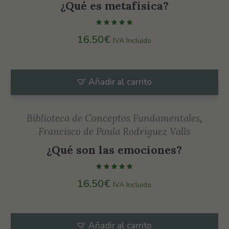
funcione la
¿Qué es metafísica?
web.
16.50
€
IVA Incluido
Estadísticas
Para que
podamos
Añadir al carrito
mejorar la
funcionalidad
Biblioteca de Conceptos Fundamentales
,
y estructura
Francisco de Paula Rodríguez Valls
de la web, en
base a cómo
¿Qué son las emociones?
se usa la web.
16.50
€
IVA Incluido
Experiencia
Para que
Añadir al carrito
nuestra web