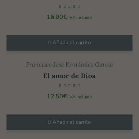
Para que
podamos
16.00
€
IVA Incluido
mejorar la
funcionalidad
y estructura
Añadir al carrito
de la web, en
base a cómo
Francisco José Fernández García
se usa la web.
El amor de Dios
Experiencia
12.50
€
IVA Incluido
Para que
nuestra web
funcione lo
Añadir al carrito
mejor posible
durante tu