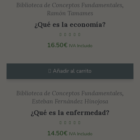
visita. Si
Biblioteca de Conceptos Fundamentales
,
rechaza estas
Ramón Tamames
cookies,
¿Qué es la economía?
algunas
funcionalidades
desaparecerán
16.50
€
IVA Incluido
de la web.
Añadir al carrito
Marketing
Al compartir tus
intereses y
Biblioteca de Conceptos Fundamentales
,
comportamiento
Esteban Fernández Hinojosa
mientras visitas
¿Qué es la enfermedad?
nuestro sitio,
aumentas la
14.50
€
posibilidad de
IVA Incluido