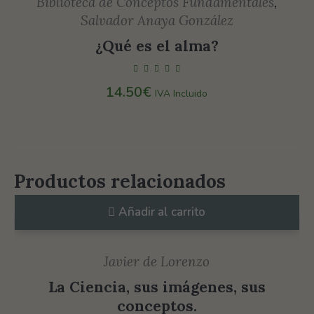
Biblioteca de Conceptos Fundamentales
,
Salvador Anaya González
¿Qué es el alma?
14.50
€
IVA Incluido
Necesarias
Estas
cookies no
son
Productos relacionados
opcionales.
Son
Añadir al carrito
necesarias
para que
funcione la
Javier de Lorenzo
web.
La Ciencia, sus imágenes, sus
conceptos.
Estadísticas