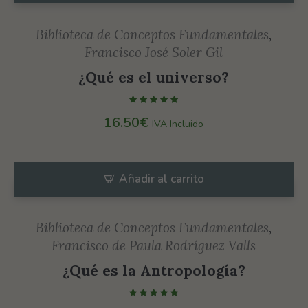
Biblioteca de Conceptos Fundamentales
,
Francisco José Soler Gil
¿Qué es el universo?
Necesarias
16.50
€
IVA Incluido
Estas
cookies no
son
Añadir al carrito
opcionales.
Son
necesarias
para que
Biblioteca de Conceptos Fundamentales
,
funcione la
Francisco de Paula Rodríguez Valls
web.
¿Qué es la Antropología?