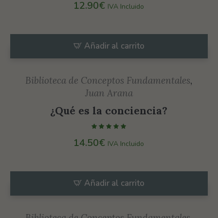
Estadísticas
12.90
€
IVA Incluido
Para que
podamos
mejorar la
Añadir al carrito
funcionalidad
y estructura
de la web, en
Biblioteca de Conceptos Fundamentales
,
base a cómo
Juan Arana
se usa la web.
¿Qué es la conciencia?
Experiencia
14.50
€
IVA Incluido
Para que
nuestra web
funcione lo
Añadir al carrito
mejor posible
durante tu
Biblioteca de Conceptos Fundamentales
,