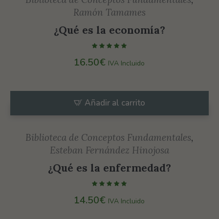
visita. Si
Ramón Tamames
rechaza estas
¿Qué es la economía?
cookies,
algunas
funcionalidades
16.50
€
IVA Incluido
desaparecerán
de la web.
Añadir al carrito
Marketing
Al compartir tus
Biblioteca de Conceptos Fundamentales
,
intereses y
Esteban Fernández Hinojosa
comportamiento
¿Qué es la enfermedad?
mientras visitas
nuestro sitio,
aumentas la
14.50
€
IVA Incluido
posibilidad de